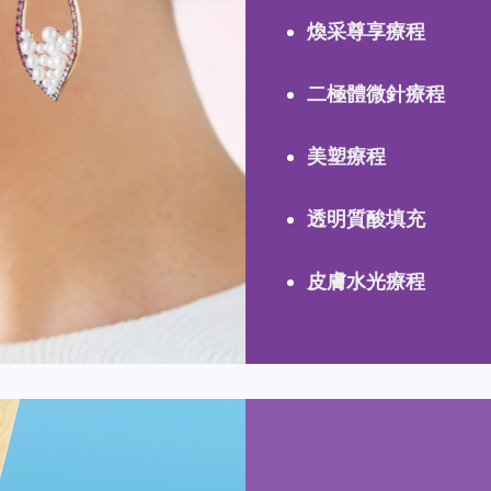
煥采尊享療程
二極體微針療程
美塑療程
透明質酸填充
皮膚水光療程